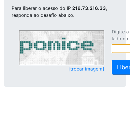
Para liberar o acesso
do IP
216.73.216.33
,
responda ao desafio abaixo.
Digite 
lado no
[trocar imagem]