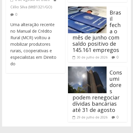
Célio Silva (MtB1321/GO)
Bras
0
il
fech
Uma alteração recente
a o
no Manual de Crédito
mês de junho com
Rural (MCR) voltou a
saldo positivo de
mobilizar produtores
145.161 empregos
rurais, cooperativas e
especialistas em Direito
0
30 de julho de 2026
do
Cons
umi
dore
s
podem renegociar
dívidas bancárias
até 31 de agosto
0
29 de julho de 2026