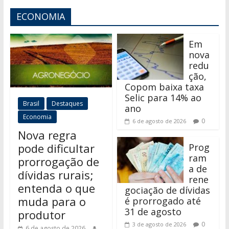
ECONOMIA
Em
nova
redu
ção,
Copom baixa taxa
Selic para 14% ao
Brasil
Destaques
ano
Economia
0
6 de agosto de 2026
Nova regra
pode dificultar
Prog
ram
prorrogação de
a de
dívidas rurais;
rene
entenda o que
gociação de dívidas
muda para o
é prorrogado até
31 de agosto
produtor
0
3 de agosto de 2026
6 de agosto de 2026