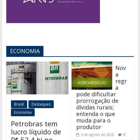
ECONOMIA
Nov
a
regr
a
pode dificultar
prorrogação de
Brasil
Destaques
dívidas rurais;
Economia
entenda o que
muda para o
Petrobras tem
produtor
lucro líquido de
0
6 de agosto de 2026
R$ 52,4 bi no