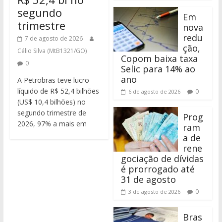
segundo
Em
trimestre
nova
redu
7 de agosto de 2026
ção,
Célio Silva (MtB1321/GO)
Copom baixa taxa
0
Selic para 14% ao
ano
A Petrobras teve lucro
líquido de R$ 52,4 bilhões
0
6 de agosto de 2026
(US$ 10,4 bilhões) no
segundo trimestre de
Prog
2026, 97% a mais em
ram
a de
rene
gociação de dívidas
é prorrogado até
31 de agosto
0
3 de agosto de 2026
Bras