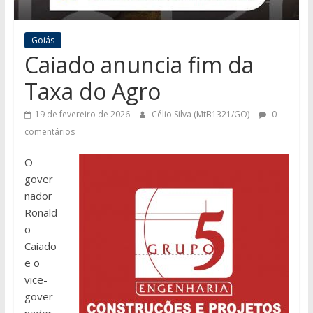
Goiás
Caiado anuncia fim da
Taxa do Agro
19 de fevereiro de 2026
Célio Silva (MtB1321/GO)
0
comentários
O
gover
nador
Ronald
o
Caiado
e o
vice-
gover
nador