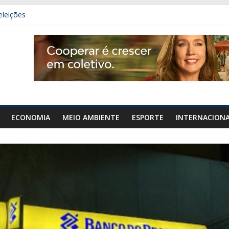
eleições
 carro e carreta na GO-020, em Urutaí
mais de 50 gramas de cocaína em Orizona
denar área de diplomacia no plano de governo
ECONOMIA
MEIO AMBIENTE
ESPORTE
INTERNACION