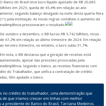
O Banco do Brasil teve lucro líquido ajustado de R$ 20,685
bilhões em 2025, queda de 45,4% em relação ao ano
anterior
,
segundo balanço divulgado na noite desta quarta-feira
(11) pela instituição. As novas regras contábeis e aumento da
inadimplência pressionaram o resultado.
De outubro a dezembro, o BB lucrou R$ 5,742 bilhões, recuo
de 47,2% em relação ao último trimestre de 2024. Em relação
ao terceiro trimestre, no entanto, o lucro subiu 51,7%.
Em nota, o BB destacou que a geração de receitas está
aumentando, apesar das pressões provocadas pela
inadimplência. Segundo o banco, as receitas financeiras com
ito do Trabalhador, que unifica a contratação de crédito
adas, têm ajudado o banco.
s no crédito do trabalhador, uma demonstração que
a de que iríamos crescer em linhas com melhor
ou a presidente do Banco do Brasil, Tarciana Medeiros.