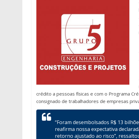
crédito a pessoas físicas e com o Programa Créd
consignado de trabalhadores de empresas priv
“Foram desembolsados R$ 13 bilhõe
reafirma nossa expectativa declarad
retorno ajustado ao risco”, ressalt