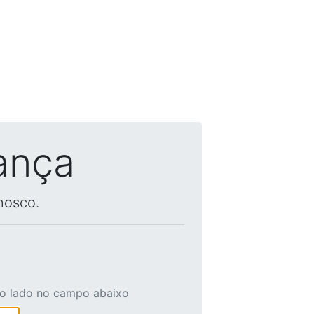
ança
nosco.
ao lado no campo abaixo