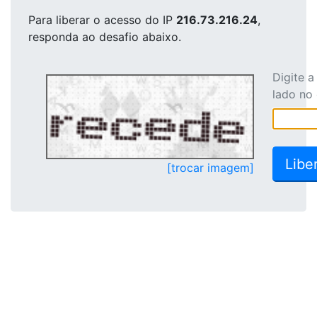
Para liberar o acesso
do IP
216.73.216.24
,
responda ao desafio abaixo.
Digite 
lado no
[trocar imagem]