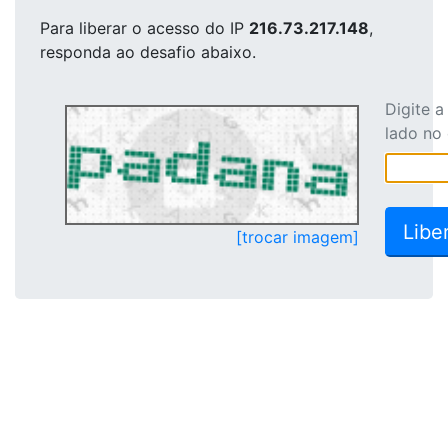
Para liberar o acesso
do IP
216.73.217.148
,
responda ao desafio abaixo.
Digite 
lado no
[trocar imagem]