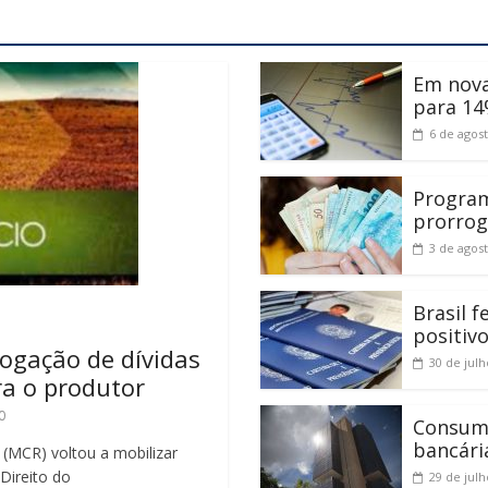
Em nova
para 14
6 de agos
Program
prorrog
3 de agos
Brasil 
positiv
rogação de dívidas
30 de jul
ra o produtor
0
Consumi
bancári
 (MCR) voltou a mobilizar
 Direito do
29 de jul