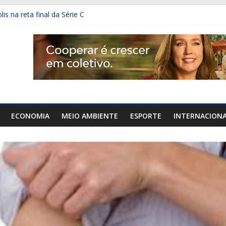
s na reta final da Série C
 e motorista morre na GO-203, em Ipameri
durante a Copa de Futebol Feminina de 2027
 foi campeão da Série B em 2021
ECONOMIA
MEIO AMBIENTE
ESPORTE
INTERNACION