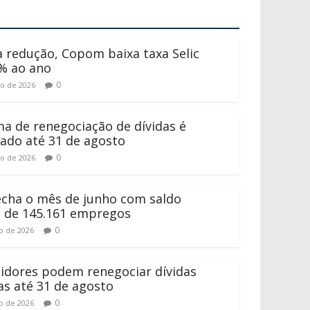
 redução, Copom baixa taxa Selic
% ao ano
0
to de 2026
a de renegociação de dívidas é
ado até 31 de agosto
0
to de 2026
fecha o mês de junho com saldo
o de 145.161 empregos
0
ho de 2026
dores podem renegociar dívidas
as até 31 de agosto
0
ho de 2026