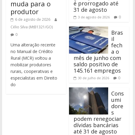
muda para o
é prorrogado até
31 de agosto
produtor
0
3 de agosto de 2026
6 de agosto de 2026
Célio Silva (MtB1321/GO)
Bras
0
il
fech
Uma alteração recente
a o
no Manual de Crédito
mês de junho com
Rural (MCR) voltou a
saldo positivo de
mobilizar produtores
145.161 empregos
rurais, cooperativas e
especialistas em Direito
0
30 de julho de 2026
do
Cons
umi
dore
s
podem renegociar
dívidas bancárias
até 31 de agosto