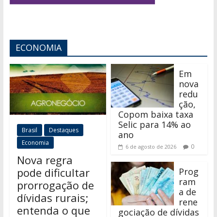
ECONOMIA
Em
nova
redu
ção,
Copom baixa taxa
Selic para 14% ao
Brasil
Destaques
ano
Economia
0
6 de agosto de 2026
Nova regra
pode dificultar
Prog
ram
prorrogação de
a de
dívidas rurais;
rene
entenda o que
gociação de dívidas