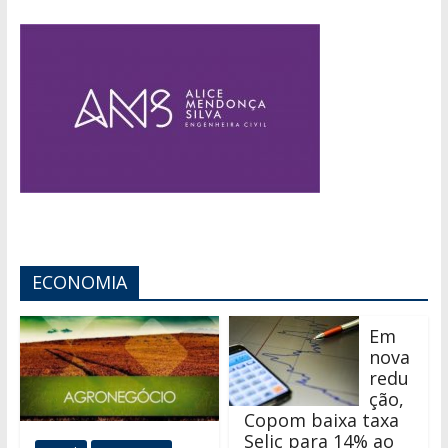
ECONOMIA
Em
nova
redu
ção,
Copom baixa taxa
Selic para 14% ao