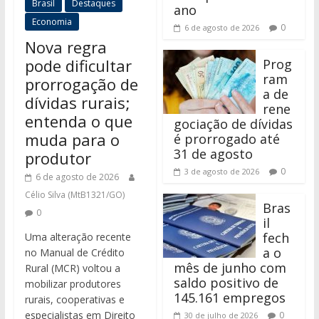
Brasil
Destaques
ano
Economia
0
6 de agosto de 2026
Nova regra
pode dificultar
Prog
ram
prorrogação de
a de
dívidas rurais;
rene
entenda o que
gociação de dívidas
muda para o
é prorrogado até
31 de agosto
produtor
0
3 de agosto de 2026
6 de agosto de 2026
Célio Silva (MtB1321/GO)
Bras
0
il
fech
Uma alteração recente
a o
no Manual de Crédito
mês de junho com
Rural (MCR) voltou a
saldo positivo de
mobilizar produtores
145.161 empregos
rurais, cooperativas e
especialistas em Direito
0
30 de julho de 2026