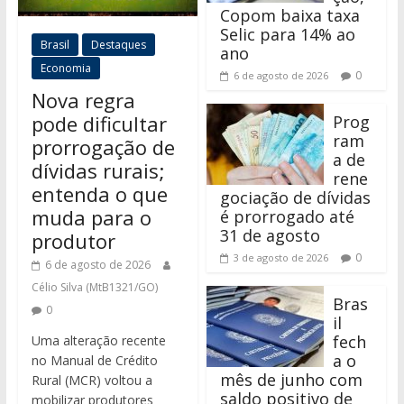
Copom baixa taxa
Selic para 14% ao
Brasil
Destaques
ano
Economia
0
6 de agosto de 2026
Nova regra
pode dificultar
Prog
ram
prorrogação de
a de
dívidas rurais;
rene
entenda o que
gociação de dívidas
muda para o
é prorrogado até
31 de agosto
produtor
0
3 de agosto de 2026
6 de agosto de 2026
Célio Silva (MtB1321/GO)
Bras
0
il
fech
Uma alteração recente
a o
no Manual de Crédito
mês de junho com
Rural (MCR) voltou a
saldo positivo de
mobilizar produtores