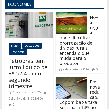
ECONOMIA
Nov
a
regr
a
pode dificultar
prorrogação de
Brasil
Destaques
dívidas rurais;
Economia
entenda o que
muda para o
Petrobras tem
produtor
lucro líquido de
0
6 de agosto de 2026
R$ 52,4 bi no
segundo
Em
trimestre
nova
redu
7 de agosto de 2026
ção,
Célio Silva (MtB1321/GO)
Copom baixa taxa
0
Selic para 14% ao