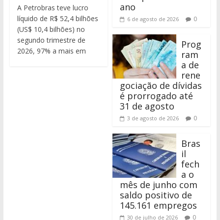
ano
A Petrobras teve lucro
líquido de R$ 52,4 bilhões
0
6 de agosto de 2026
(US$ 10,4 bilhões) no
segundo trimestre de
Prog
2026, 97% a mais em
ram
a de
rene
gociação de dívidas
é prorrogado até
31 de agosto
0
3 de agosto de 2026
Bras
il
fech
a o
mês de junho com
saldo positivo de
145.161 empregos
0
30 de julho de 2026