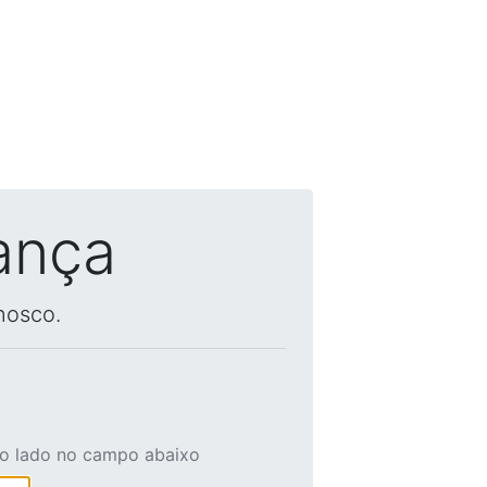
ança
nosco.
ao lado no campo abaixo