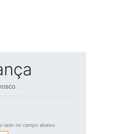
ança
nosco.
ao lado no campo abaixo