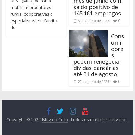
mês de junho com
Rural (MCR) voltou a
saldo positivo de
mobilizar produtores
145.161 empregos
rurais, cooperativas e
especialistas em Direito
0
30 de julho de 2026
do
Cons
umi
dore
s
podem renegociar
dívidas bancárias
até 31 de agosto
0
29 de julho de 2026
Copyright © 2026
Blog do Célio
. Todos os direitos reservados.