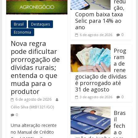
redu
ção,
Copom baixa taxa
Selic para 14% ao
Brasil
Destaques
ano
Economia
0
6 de agosto de 2026
Nova regra
pode dificultar
Prog
ram
prorrogação de
a de
dívidas rurais;
rene
entenda o que
gociação de dívidas
muda para o
é prorrogado até
31 de agosto
produtor
0
3 de agosto de 2026
6 de agosto de 2026
Célio Silva (MtB1321/GO)
Bras
0
il
fech
Uma alteração recente
a o
no Manual de Crédito