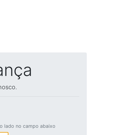
ança
nosco.
ao lado no campo abaixo