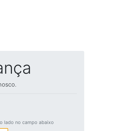
ança
nosco.
ao lado no campo abaixo