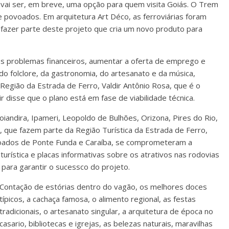
 vai ser, em breve, uma opção para quem visita Goiás. O Trem
e povoados. Em arquitetura Art Déco, as ferroviárias foram
 fazer parte deste projeto que cria um novo produto para
a os problemas financeiros, aumentar a oferta de emprego e
 do folclore, da gastronomia, do artesanato e da música,
egião da Estrada de Ferro, Valdir Antônio Rosa, que é o
ir disse que o plano está em fase de viabilidade técnica.
oiandira, Ipameri, Leopoldo de Bulhões, Orizona, Pires do Rio,
is, que fazem parte da Região Turística da Estrada de Ferro,
oados de Ponte Funda e Caraíba, se comprometeram a
o turística e placas informativas sobre os atrativos nas rodovias
 para garantir o sucessco do projeto.
Contação de estórias dentro do vagão, os melhores doces
típicos, a cachaça famosa, o alimento regional, as festas
tradicionais, o artesanato singular, a arquitetura de época no
casario, bibliotecas e igrejas, as belezas naturais, maravilhas