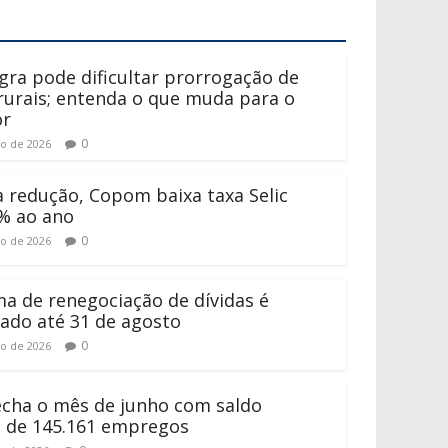
gra pode dificultar prorrogação de
 rurais; entenda o que muda para o
or
0
to de 2026
 redução, Copom baixa taxa Selic
% ao ano
0
to de 2026
a de renegociação de dívidas é
ado até 31 de agosto
0
to de 2026
fecha o mês de junho com saldo
o de 145.161 empregos