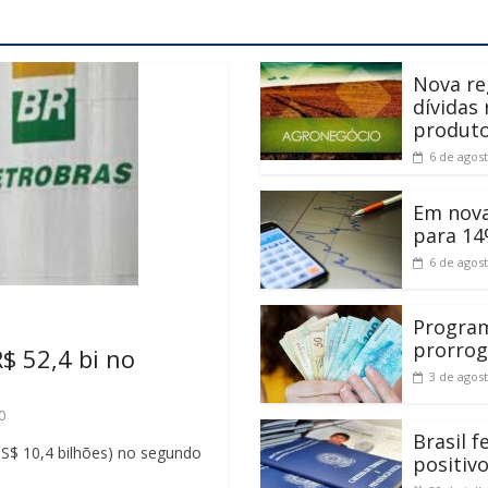
Nova re
dívidas
produt
6 de agos
Em nova
para 14
6 de agos
Program
prorrog
$ 52,4 bi no
3 de agos
0
Brasil 
(US$ 10,4 bilhões) no segundo
positiv