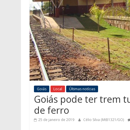
Goiás
Local
Últimas notícias
Goiás pode ter trem tu
de ferro
25 de janeiro de 2019
Célio Silva (MtB1321/GO)