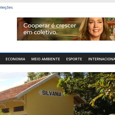
eleições
 carro e carreta na GO-020, em Urutaí
mais de 50 gramas de cocaína em Orizona
denar área de diplomacia no plano de governo
ECONOMIA
MEIO AMBIENTE
ESPORTE
INTERNACION