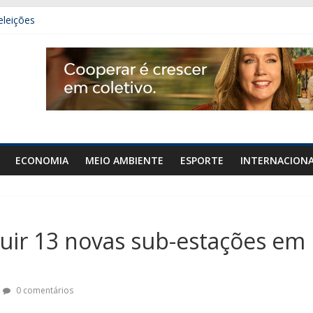
eleições
 carro e carreta na GO-020, em Urutaí
mais de 50 gramas de cocaína em Orizona
denar área de diplomacia no plano de governo
ECONOMIA
MEIO AMBIENTE
ESPORTE
INTERNACION
truir 13 novas sub-estações em
0 comentários