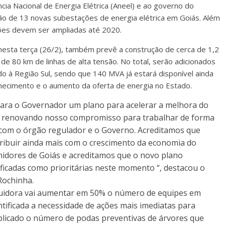
cia Nacional de Energia Elétrica (Aneel) e ao governo do
ão de 13 novas subestações de energia elétrica em Goiás. Além
ões devem ser ampliadas até 2020.
nesta terça (26/2), também prevê a construção de cerca de 1,2
e 80 km de linhas de alta tensão. No total, serão adicionados
 à Região Sul, sendo que 140 MVA já estará disponível ainda
rnecimento e o aumento da oferta de energia no Estado.
ara o Governador um plano para acelerar a melhora do
s renovando nosso compromisso para trabalhar de forma
 com o órgão regulador e o Governo. Acreditamos que
ribuir ainda mais com o crescimento da economia do
dores de Goiás e acreditamos que o novo plano
ificadas como prioritárias neste momento “, destacou o
Rochinha.
ribuidora vai aumentar em 50% o número de equipes em
ntificada a necessidade de ações mais imediatas para
licado o número de podas preventivas de árvores que