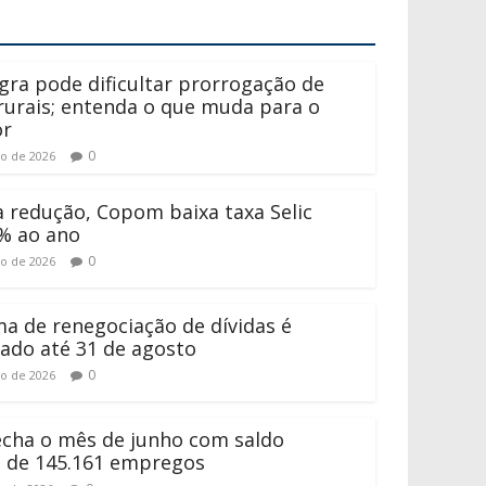
gra pode dificultar prorrogação de
 rurais; entenda o que muda para o
or
0
to de 2026
 redução, Copom baixa taxa Selic
% ao ano
0
to de 2026
a de renegociação de dívidas é
ado até 31 de agosto
0
to de 2026
fecha o mês de junho com saldo
o de 145.161 empregos