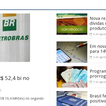
Nova re
dívidas
produt
6 de agos
Em nova
para 14
6 de agos
Program
prorrog
$ 52,4 bi no
3 de agos
0
Brasil 
(US$ 10,4 bilhões) no segundo
positiv