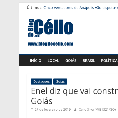
Pular
Últimos:
Cinco vereadores de Anápolis vão disputar 
para
Motorista morre após grave acidente entre
o
Blog
Força Tática prende suspeito e apreende 
conteúdo
Zé Mário retorna à presidência da Faeg
Caiado anuncia Roberto Azevedo para coor
do
Célio
INÍCIO
LOCAL
GOIÁS
BRASIL
POLÍTICA
Destaques
Goiás
Enel diz que vai cons
Goiás
27 de fevereiro de 2019
Célio Silva (MtB1321/GO)