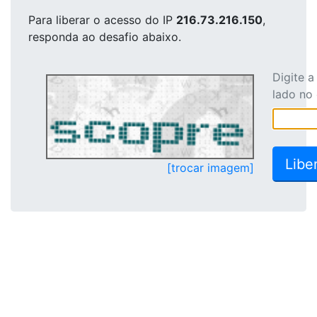
Para liberar o acesso
do IP
216.73.216.150
,
responda ao desafio abaixo.
Digite 
lado no
[trocar imagem]