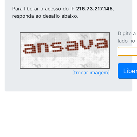
Para liberar o acesso
do IP
216.73.217.145
,
responda ao desafio abaixo.
Digite 
lado no
[trocar imagem]