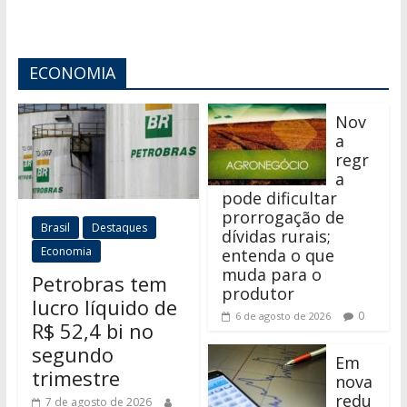
ECONOMIA
Nov
a
regr
a
pode dificultar
prorrogação de
Brasil
Destaques
dívidas rurais;
Economia
entenda o que
muda para o
Petrobras tem
produtor
lucro líquido de
0
6 de agosto de 2026
R$ 52,4 bi no
segundo
Em
trimestre
nova
redu
7 de agosto de 2026