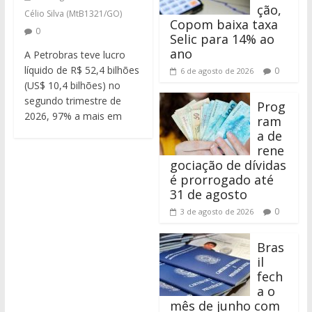
ção,
Célio Silva (MtB1321/GO)
Copom baixa taxa
0
Selic para 14% ao
ano
A Petrobras teve lucro
líquido de R$ 52,4 bilhões
0
6 de agosto de 2026
(US$ 10,4 bilhões) no
segundo trimestre de
Prog
2026, 97% a mais em
ram
a de
rene
gociação de dívidas
é prorrogado até
31 de agosto
0
3 de agosto de 2026
Bras
il
fech
a o
mês de junho com