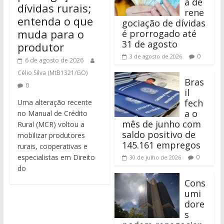
a de
dívidas rurais;
rene
entenda o que
gociação de dívidas
muda para o
é prorrogado até
31 de agosto
produtor
0
3 de agosto de 2026
6 de agosto de 2026
Célio Silva (MtB1321/GO)
Bras
0
il
fech
Uma alteração recente
a o
no Manual de Crédito
mês de junho com
Rural (MCR) voltou a
saldo positivo de
mobilizar produtores
145.161 empregos
rurais, cooperativas e
especialistas em Direito
0
30 de julho de 2026
do
Cons
umi
dore
s