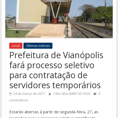
Local
Últimas notícias
Prefeitura de Vianópolis
fará processo seletivo
para contratação de
servidores temporários
24 de março de 2017
Célio Silva (MtB1321/GO)
0
comentários
Estarão abertas à partir de segunda-feira, 27, as
inscrições para o processo seletivo simplificado