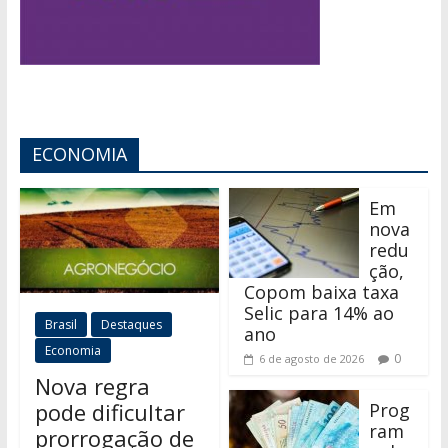
ECONOMIA
Em
nova
redu
ção,
Copom baixa taxa
Selic para 14% ao
Brasil
Destaques
ano
Economia
0
6 de agosto de 2026
Nova regra
pode dificultar
Prog
ram
prorrogação de