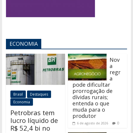
ECONOMIA
Nov
a
regr
a
pode dificultar
prorrogação de
Brasil
Destaques
dívidas rurais;
Economia
entenda o que
muda para o
Petrobras tem
produtor
lucro líquido de
0
6 de agosto de 2026
R$ 52,4 bi no