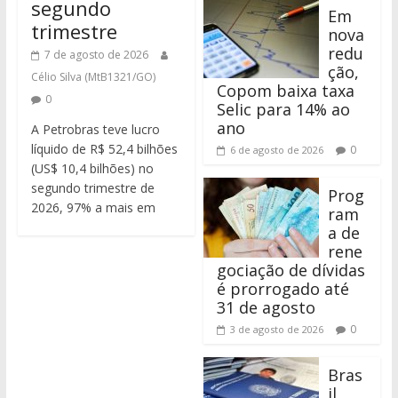
segundo
Em
trimestre
nova
redu
7 de agosto de 2026
ção,
Célio Silva (MtB1321/GO)
Copom baixa taxa
0
Selic para 14% ao
ano
A Petrobras teve lucro
líquido de R$ 52,4 bilhões
0
6 de agosto de 2026
(US$ 10,4 bilhões) no
segundo trimestre de
Prog
2026, 97% a mais em
ram
a de
rene
gociação de dívidas
é prorrogado até
31 de agosto
0
3 de agosto de 2026
Bras
il